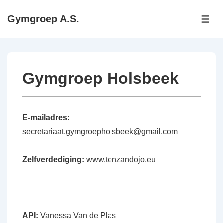
↓
Gymgroep A.S.
Doorgaan
ME
naar
hoofdinhoud
Gymgroep Holsbeek
E-mailadres:
secretariaat.gymgroepholsbeek@gmail.com
Zelfverdediging:
www.tenzandojo.eu
API:
Vanessa Van de Plas