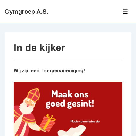
↓
Gymgroep A.S.
Doorgaan
ME
naar
hoofdinhoud
In de kijker
Wij zijn een Troopervereniging!